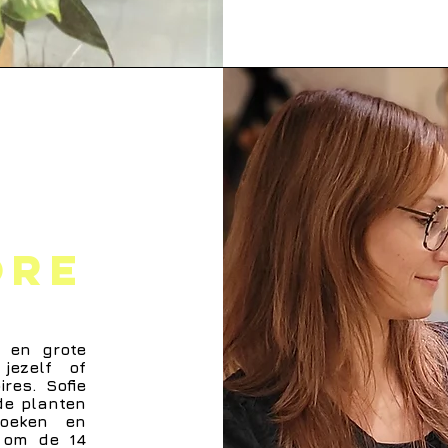
ore
e en grote
jezelf of
res. Sofie
de planten
boeken en
g om de 14