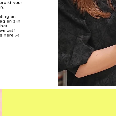
ruikt voor
n.
eling en
ag en zijn
 het
we zelf
s here :-)