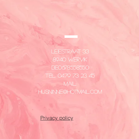
CONTACT
US
Leiestraat 33
8940 Wervik
​BE0678558550
Tel. 0479 73 23 45
Mail:
husninne@hotmail.com
Privacy policy