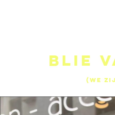
HOME
Team HUS ninne
Blie v
(We zi