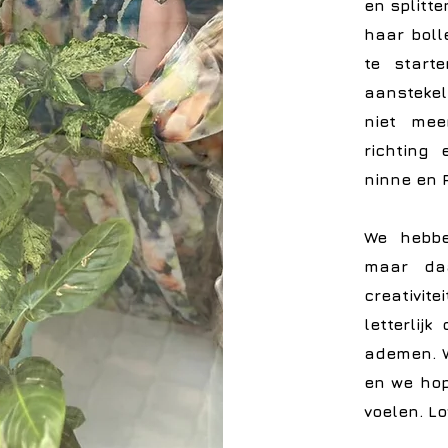
en splitt
haar boll
te start
aanstekel
niet mee
richting
ninne en 
We hebbe
maar da
creativit
letterlij
ademen. W
en we hop
voelen. L