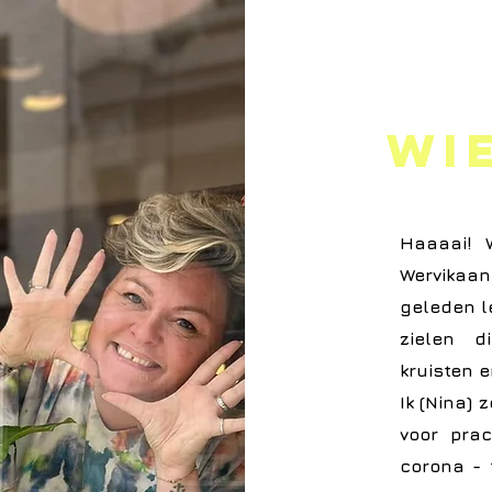
Wi
Haaaai! W
Wervikaan
geleden l
zielen d
kruisten 
Ik (Nina) 
voor pra
corona - 