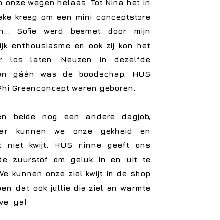
en onze wegen helaas. Tot Nina het in
eke kreeg om een mini conceptstore
en... Sofie werd besmet door mijn
ijk enthousiasme en ook zij kon het
r los laten. Neuzen in dezelfde
 en gáán was de boodschap. HUS
Phi Greenconcept waren geboren.
n beide nog een andere dagjob,
ar kunnen we onze gekheid en
eit niet kwijt. HUS ninne geeft ons
k de zuurstof om geluk in en uit te
e kunnen onze ziel kwijt in de shop
en dat ook jullie die ziel en warmte
ove ya!