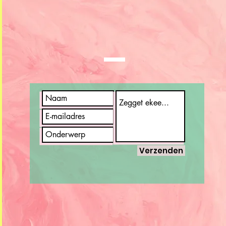
TELL
US
Verzenden