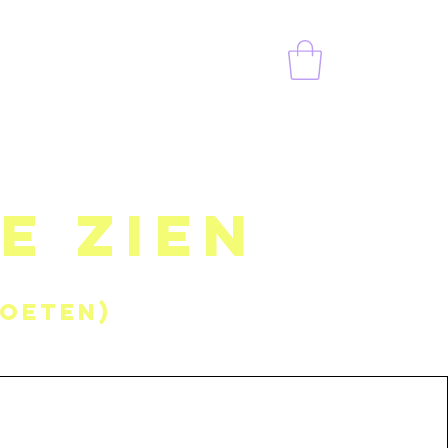
CT
Privacy & retourneren
te zien
moeten)