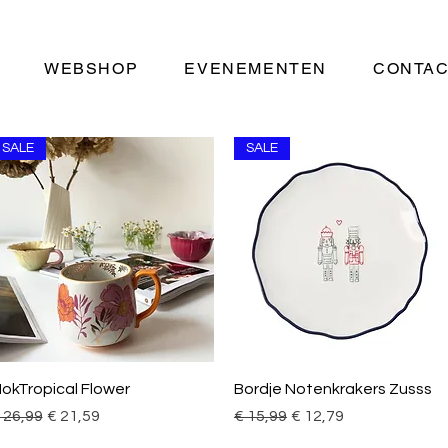
WEBSHOP
EVENEMENTEN
CONTA
SALE
SALE
Snel overzicht
Snel overzicht
okTropical Flower
Bordje Notenkrakers Zusss
ormale prijs
Verkoopprijs
Normale prijs
Verkoopprijs
 26,99
€ 21,59
€ 15,99
€ 12,79