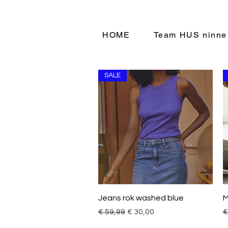
HOME
Team HUS ninne
SALE
Snel overzicht
Jeans rok washed blue
M
Normale prijs
Verkoopprijs
N
€ 59,99
€ 30,00
€