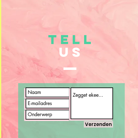
TELL
US
Verzenden