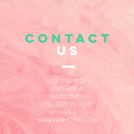
CONTACT
US
Leiestraat 33
8940 Wervik
​BE0678558550
Tel. 0479 73 23 45
Mail:
husninne@hotmail.com