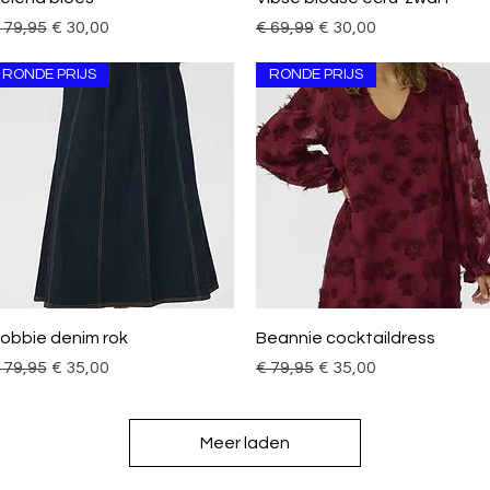
ormale prijs
Verkoopprijs
Normale prijs
Verkoopprijs
 79,95
€ 30,00
€ 69,99
€ 30,00
RONDE PRIJS
RONDE PRIJS
Snel overzicht
Snel overzicht
obbie denim rok
Beannie cocktaildress
ormale prijs
Verkoopprijs
Normale prijs
Verkoopprijs
 79,95
€ 35,00
€ 79,95
€ 35,00
Meer laden