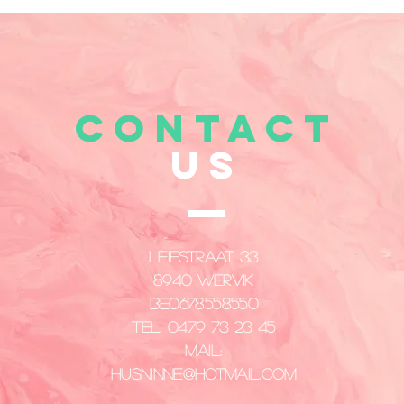
CONTACT
US
Leiestraat 33
8940 Wervik
​BE0678558550
Tel. 0479 73 23 45
Mail:
husninne@hotmail.com