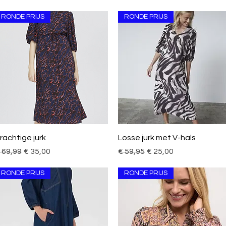
RONDE PRIJS
RONDE PRIJS
Snel overzicht
Snel overzicht
rachtige jurk
Losse jurk met V-hals
ormale prijs
Verkoopprijs
Normale prijs
Verkoopprijs
 69,99
€ 35,00
€ 59,95
€ 25,00
RONDE PRIJS
RONDE PRIJS