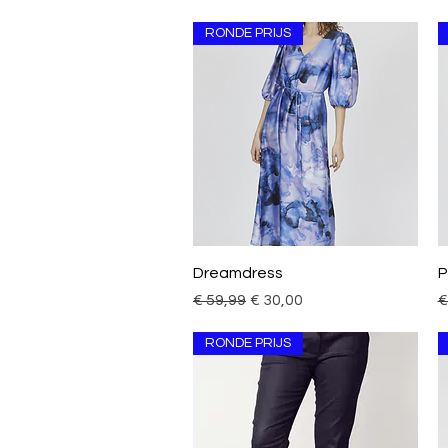
RONDE PRIJS
Snel overzicht
Dreamdress
P
Normale prijs
Verkoopprijs
N
€ 59,99
€ 30,00
€
RONDE PRIJS