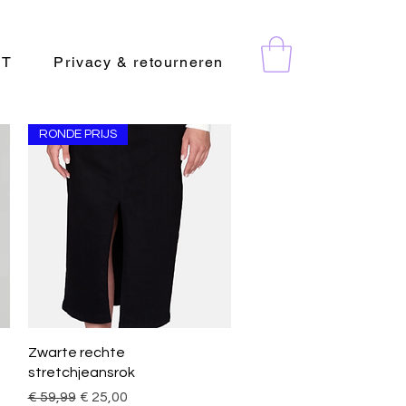
CT
Privacy & retourneren
RONDE PRIJS
Snel overzicht
Zwarte rechte
stretchjeansrok
Normale prijs
Verkoopprijs
€ 59,99
€ 25,00