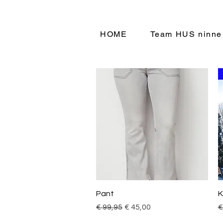
HOME
Team HUS ninne
Snel overzicht
Pant
K
Normale prijs
Verkoopprijs
N
€ 99,95
€ 45,00
€