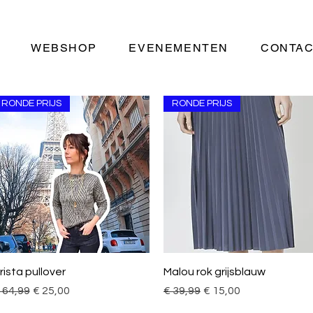
WEBSHOP
EVENEMENTEN
CONTA
RONDE PRIJS
RONDE PRIJS
Snel overzicht
Snel overzicht
rista pullover
Malou rok grijsblauw
ormale prijs
Verkoopprijs
Normale prijs
Verkoopprijs
 64,99
€ 25,00
€ 39,99
€ 15,00