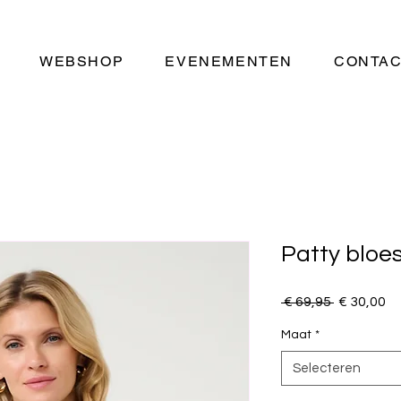
WEBSHOP
EVENEMENTEN
CONTA
Patty bloe
Normale
Ve
 € 69,95 
€ 30,00
prijs
Maat
*
Selecteren