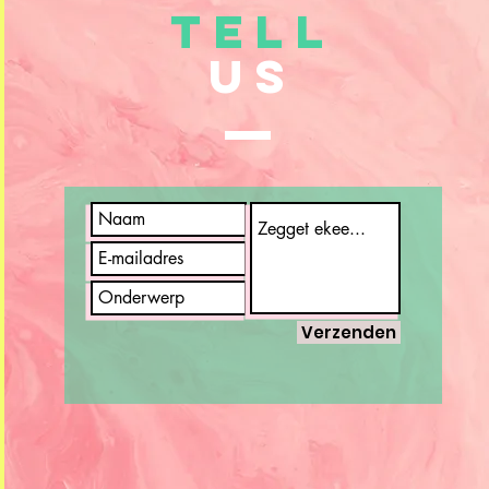
TELL
US
Verzenden