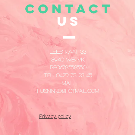
CONTACT
US
Leiestraat 33
8940 Wervik
​BE0678558550
Tel. 0479 73 23 45
Mail:
husninne@hotmail.com
Privacy policy