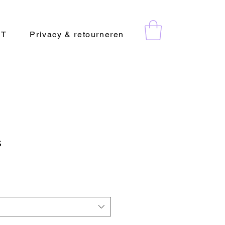
CT
Privacy & retourneren
s
rkoopprijs