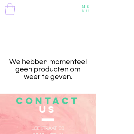
ME
NU
We hebben momenteel
geen producten om
weer te geven.
CONTACT
US
Leiestraat 33