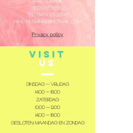
8940 Wervik
​BE0678558550
Tel.
0479 73 23 45
Mail:
husninne@hotmail.com
Privacy policy
VISIT
US
Dinsdag - Vrijdag
14:00 - 18:00
Zaterdag
10:00 - 12:00
14:00 - 18:00
Gesloten: maandag en zondag