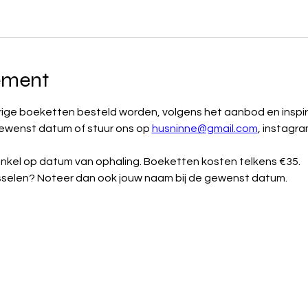
ement
rige boeketten besteld worden, volgens het aanbod en inspir
gewenst datum of stuur ons op 
husninne@gmail.com
, instagr
inkel op datum van ophaling. Boeketten kosten telkens €35.
isselen? Noteer dan ook jouw naam bij de gewenst datum.