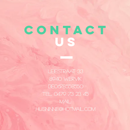
CONTACT
US
Leiestraat 33
8940 Wervik
​BE0678558550
Tel. 0479 73 23 45
Mail:
husninne@hotmail.com