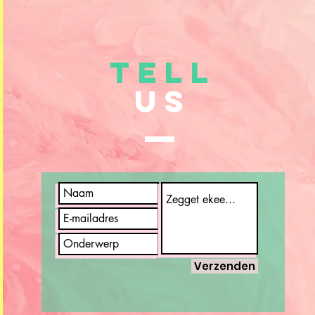
TELL
US
Verzenden