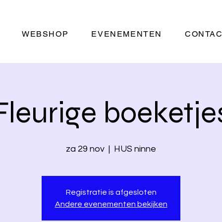
WEBSHOP
EVENEMENTEN
CONTA
Fleurige boeketje
za 29 nov
  |  
HUS ninne
Registratie is afgesloten
Andere evenementen bekijken