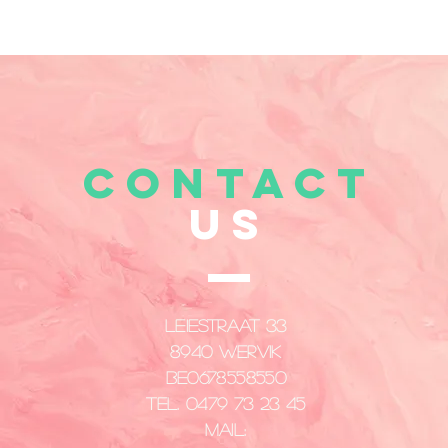
CONTACT
US
Leiestraat 33
8940 Wervik
​BE0678558550
Tel. 0479 73 23 45
Mail: