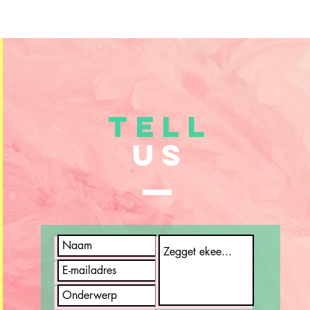
TELL
US