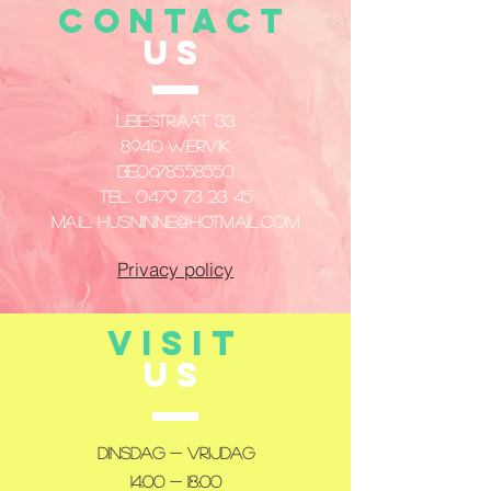
CONTACT
US
Leiestraat 33
8940 Wervik
​BE0678558550
Tel.
0479 73 23 45
Mail:
husninne@hotmail.com
Privacy policy
VISIT
US
Dinsdag - Vrijdag
14:00 - 18:00