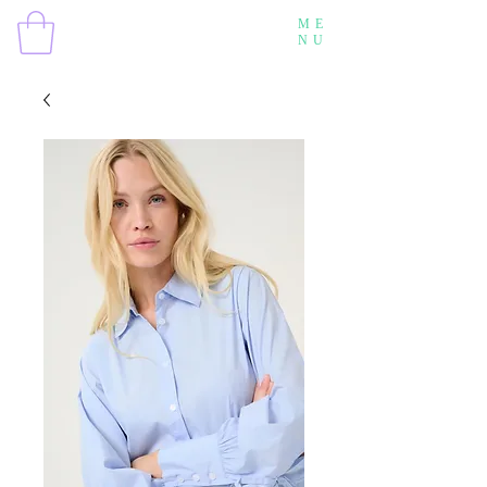
ME
NU