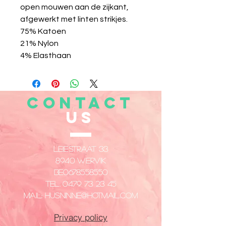
open mouwen aan de zijkant,
afgewerkt met linten strikjes.
75% Katoen
21% Nylon
4% Elasthaan
CONTACT
US
Leiestraat 33
8940 Wervik
​BE0678558550
Tel.
0479 73 23 45
Mail:
husninne@hotmail.com
Privacy policy