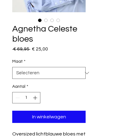
Agnetha Celeste
bloes
Normale
Verkoopprijs
 € 69,95 
€ 25,00
prijs
Maat
*
Aantal
*
In winkelwagen
Oversized lichtblauwe bloes met