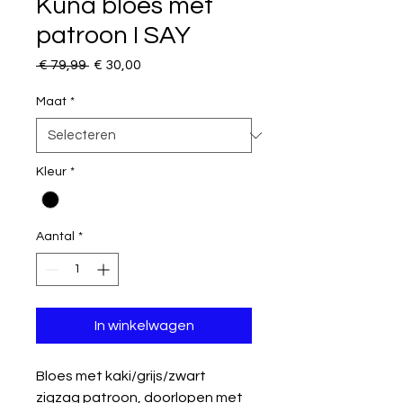
Kuna bloes met
patroon I SAY
Normale
Verkoopprijs
 € 79,99 
€ 30,00
prijs
Maat
*
Kleur
*
Aantal
*
In winkelwagen
Bloes met kaki/grijs/zwart
zigzag patroon, doorlopen met