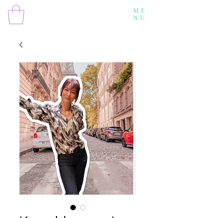
ME
NU