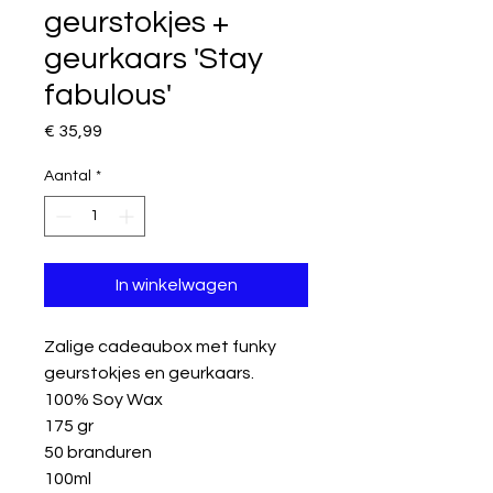
geurstokjes +
geurkaars 'Stay
fabulous'
Prijs
€ 35,99
Aantal
*
In winkelwagen
Zalige cadeaubox met funky
geurstokjes en geurkaars.
100% Soy Wax
175 gr
50 branduren
100ml