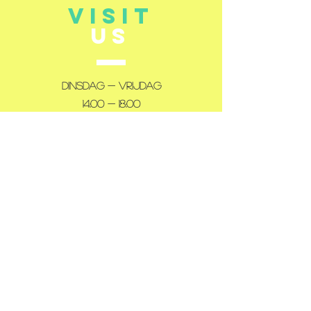
VISIT
US
Dinsdag - Vrijdag
14:00 - 18:00
Zaterdag
10:00 - 12:00
14:00 - 18:00
Gesloten: maandag en zondag
TELL
US