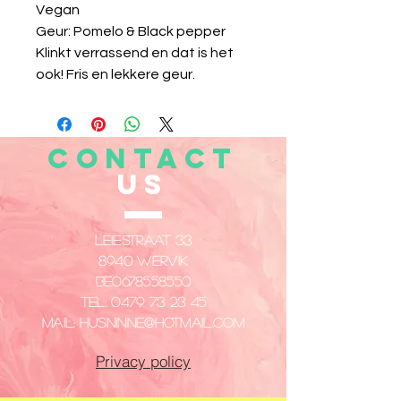
Vegan
Geur: Pomelo & Black pepper
Klinkt verrassend en dat is het
ook! Fris en lekkere geur.
CONTACT
US
Leiestraat 33
8940 Wervik
​BE0678558550
Tel.
0479 73 23 45
Mail:
husninne@hotmail.com
Privacy policy