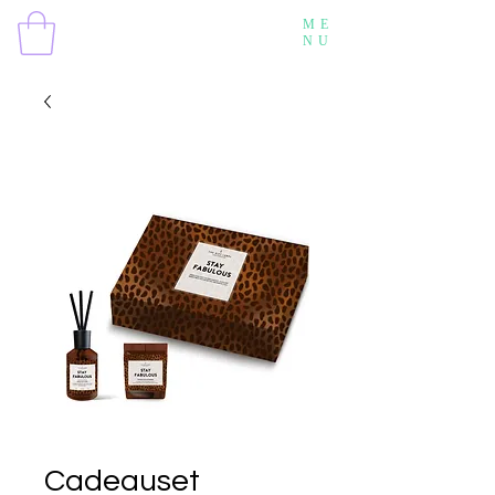
ME
NU
Cadeauset