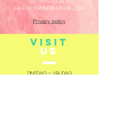
Tel.
0479 73 23 45
Mail:
husninne@hotmail.com
Privacy policy
VISIT
US
Dinsdag - Vrijdag
14:00 - 18:00
Zaterdag
10:00 - 12:00
14:00 - 18:00
Gesloten: maandag en zondag
TELL