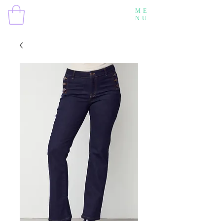
ME
NU