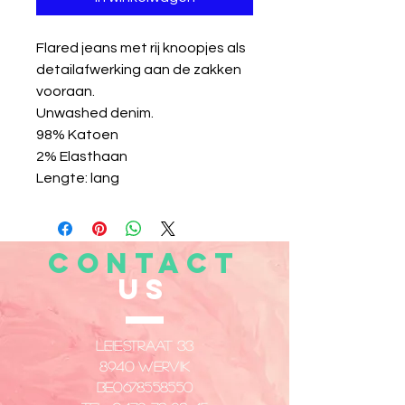
Flared jeans met rij knoopjes als
detailafwerking aan de zakken
vooraan.
Unwashed denim.
98% Katoen
2% Elasthaan
Lengte: lang
CONTACT
US
Leiestraat 33
8940 Wervik
​BE0678558550