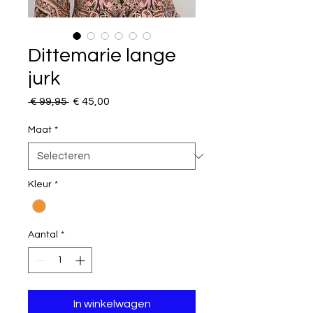
Dittemarie lange
jurk
Normale
Verkoopprijs
 € 99,95 
€ 45,00
prijs
Maat
*
Kleur
*
Aantal
*
In winkelwagen