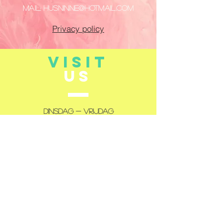
Mail:
husninne@hotmail.com
Privacy policy
VISIT
US
Dinsdag - Vrijdag
14:00 - 18:00
Zaterdag
10:00 - 12:00
14:00 - 18:00
Gesloten: maandag en zondag
TELL
US