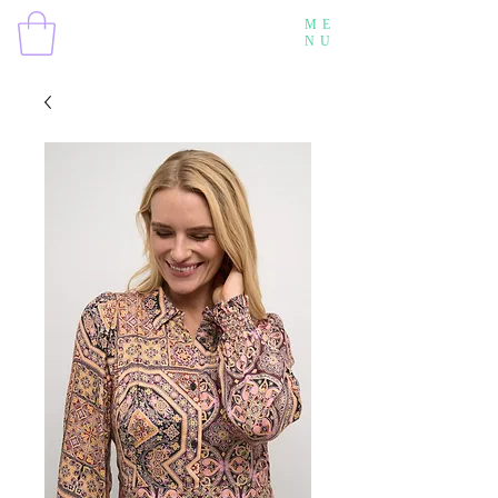
ME
NU