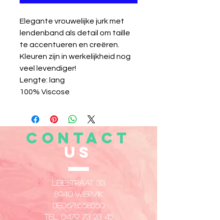
Elegante vrouwelijke jurk met
lendenband als detail om taille
te accentueren en creëren.
Kleuren zijn in werkelijkheid nog
veel levendiger!
Lengte: lang
100% Viscose
CONTACT
US
Leiestraat 33
8940 Wervik
​BE0678558550
Tel.
0479 73 23 45