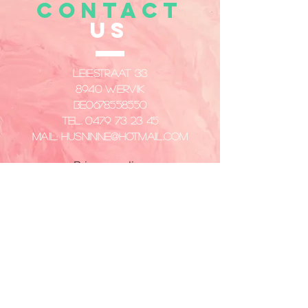
CONTACT
US
Leiestraat 33
8940 Wervik
​BE0678558550
Tel.
0479 73 23 45
Mail:
husninne@hotmail.com
Privacy policy
VISIT
US
Dinsdag - Vrijdag
14:00 - 18:00