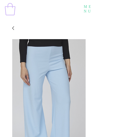
ME
NU