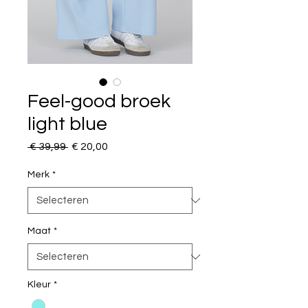
Feel-good broek
light blue
Normale
Verkoopprijs
 € 39,99 
€ 20,00
prijs
Merk
*
Maat
*
Kleur
*