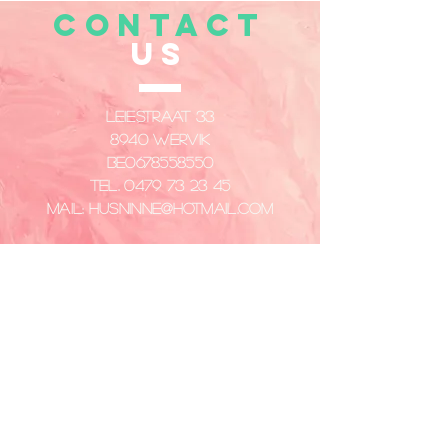
CONTACT
US
Leiestraat 33
8940 Wervik
​BE0678558550
Tel.
0479 73 23 45
Mail:
husninne@hotmail.com
Privacy policy
VISIT
US
Dinsdag - Vrijdag
14:00 - 18:00