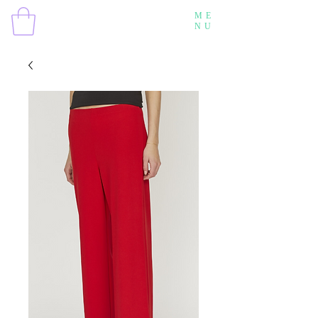
ME
NU