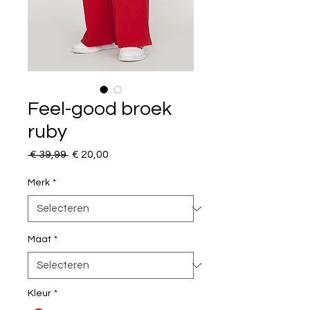
Feel-good broek
ruby
Normale
Verkoopprijs
 € 39,99 
€ 20,00
prijs
Merk
*
Maat
*
Kleur
*