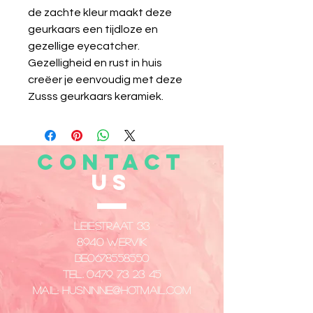
de zachte kleur maakt deze
geurkaars een tijdloze en
gezellige eyecatcher.
Gezelligheid en rust in huis
creëer je eenvoudig met deze
Zusss geurkaars keramiek.
CONTACT
US
Leiestraat 33
8940 Wervik
​BE0678558550
Tel.
0479 73 23 45
Mail:
husninne@hotmail.com