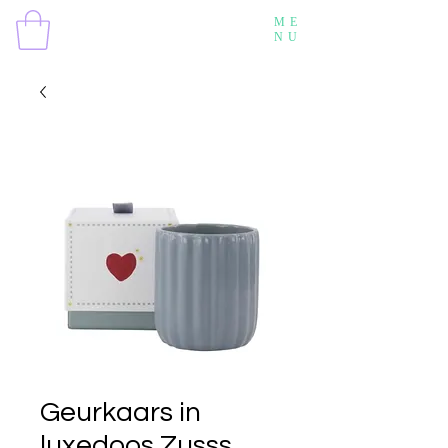
ME
NU
Geurkaars in
luxedoos Zusss