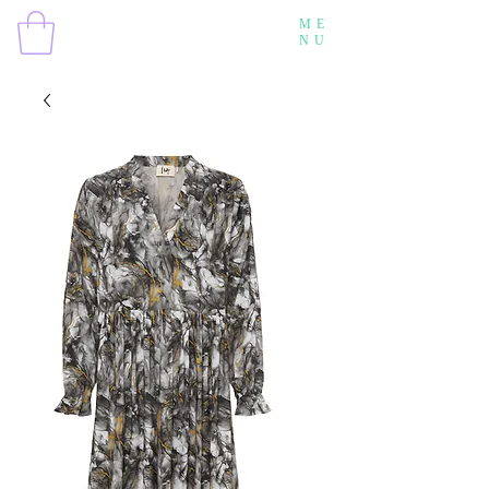
ME
NU