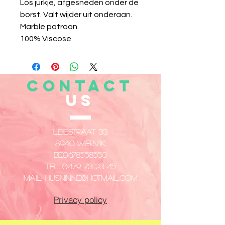
Los jurkje, afgesneden onder de
borst. Valt wijder uit onderaan.
Marble patroon.
100% Viscose.
CONTACT
US
Leiestraat 33
8940 Wervik
​BE0678558550
Tel.
0479 73 23 45
Mail:
husninne@hotmail.com
Privacy policy