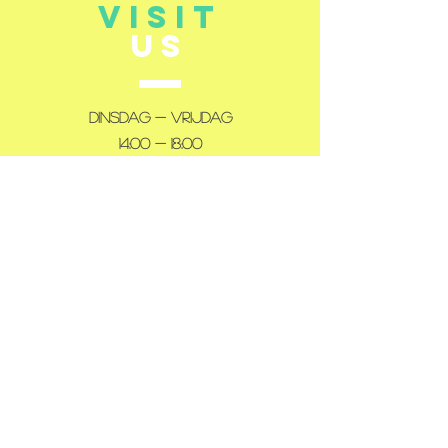
VISIT
US
Dinsdag - Vrijdag
14:00 - 18:00
Zaterdag
10:00 - 12:00
14:00 - 18:00
Gesloten: maandag en zondag
TELL
US