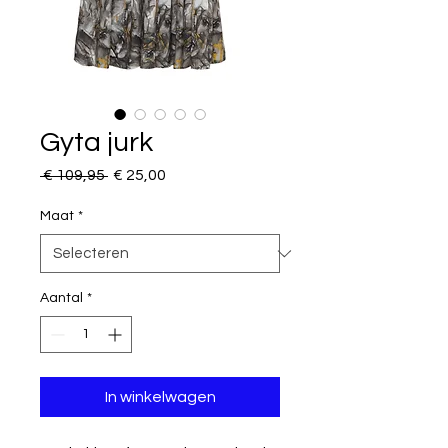
Gyta jurk
Normale
Verkoopprijs
 € 109,95 
€ 25,00
prijs
Maat
*
Aantal
*
In winkelwagen