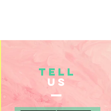
TELL
US