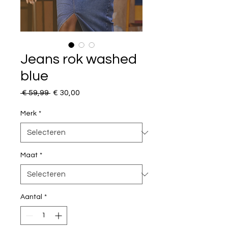
Jeans rok washed
blue
Normale
Verkoopprijs
 € 59,99 
€ 30,00
prijs
Merk
*
Maat
*
Aantal
*