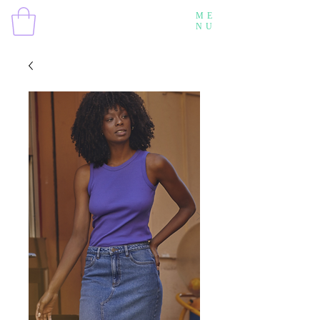
ME
NU