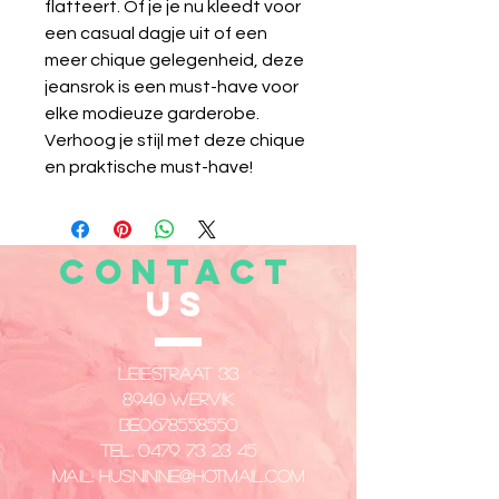
flatteert. Of je je nu kleedt voor
een casual dagje uit of een
meer chique gelegenheid, deze
jeansrok is een must-have voor
elke modieuze garderobe.
Verhoog je stijl met deze chique
en praktische must-have!
CONTACT
US
Leiestraat 33
8940 Wervik
​BE0678558550
Tel.
0479 73 23 45
Mail:
husninne@hotmail.com