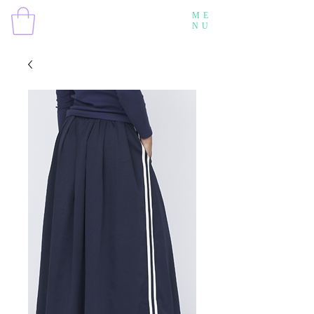
ME
NU