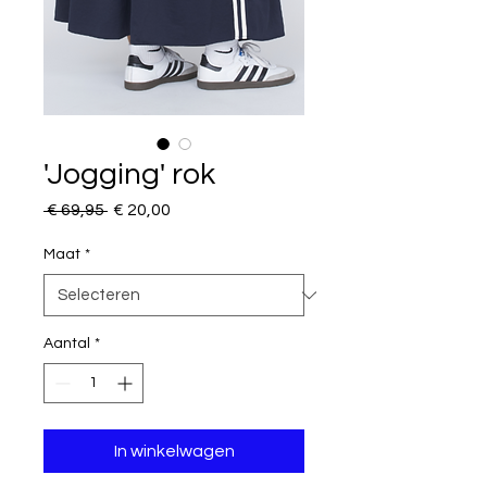
'Jogging' rok
Normale
Verkoopprijs
 € 69,95 
€ 20,00
prijs
Maat
*
Aantal
*
In winkelwagen