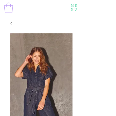
ME
NU