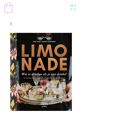
ME
NU