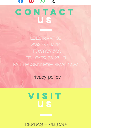
CONTACT
US
Leiestraat 33
8940 Wervik
​BE0678558550
Tel.
0479 73 23 45
Mail:
husninne@hotmail.com
Privacy policy
VISIT
US
Dinsdag - Vrijdag