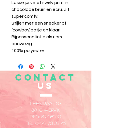
Losse jurk met swirly print in
chocolade bruin en ecru. Zit
super comfy.
Stijlen met een sneaker of
(cowboy)botje en klaar!
Bijpassend lintje als riem
aanwezig
100% polyester
CONTACT
US
Leiestraat 33
8940 Wervik
​BE0678558550
Tel.
0479 73 23 45