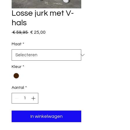
Losse jurk met V-
hals
Normale
Verkoopprijs
 € 59,95 
€ 25,00
prijs
Maat
*
Kleur
*
Aantal
*
In winkelwagen