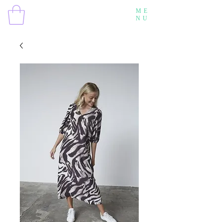
ME
NU