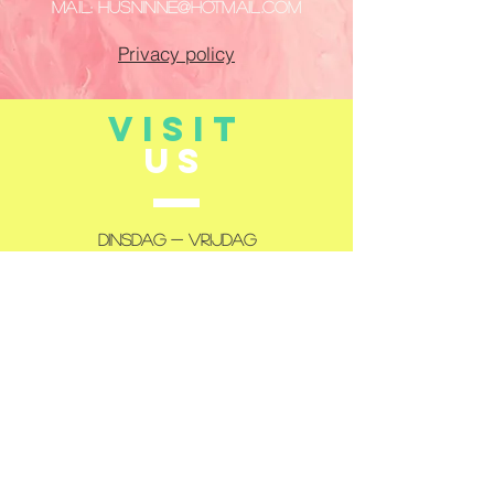
Mail:
husninne@hotmail.com
Privacy policy
VISIT
US
Dinsdag - Vrijdag
14:00 - 18:00
Zaterdag
10:00 - 12:00
14:00 - 18:00
Gesloten: maandag en zondag
TELL
US