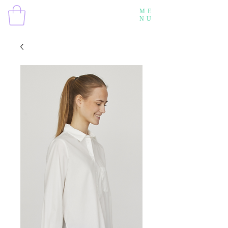
ME
NU