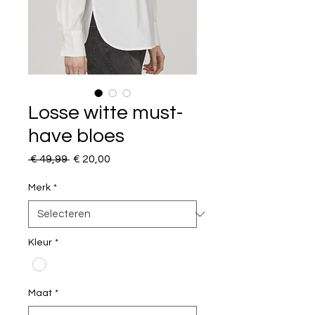
Losse witte must-
have bloes
Normale
Verkoopprijs
 € 49,99 
€ 20,00
prijs
Merk
*
Kleur
*
Maat
*