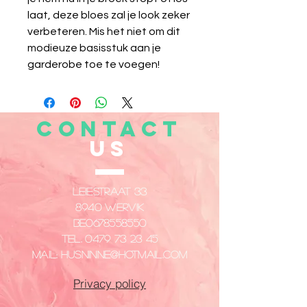
laat, deze bloes zal je look zeker
verbeteren. Mis het niet om dit
modieuze basisstuk aan je
garderobe toe te voegen!
CONTACT
US
Leiestraat 33
8940 Wervik
​BE0678558550
Tel.
0479 73 23 45
Mail:
husninne@hotmail.com
Privacy policy