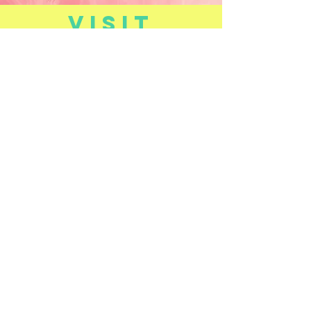
VISIT
US
Dinsdag - Vrijdag
14:00 - 18:00
Zaterdag
10:00 - 12:00
14:00 - 18:00
Gesloten: maandag en zondag
TELL
US