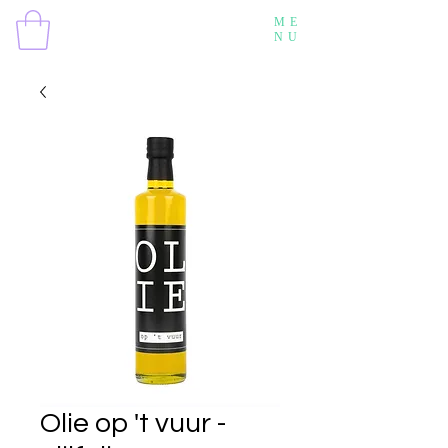
ME
NU
Olie op 't vuur -