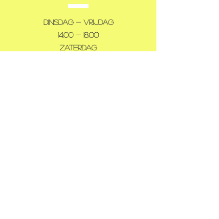
Dinsdag - Vrijdag
14:00 - 18:00
Zaterdag
10:00 - 12:00
14:00 - 18:00
Gesloten: maandag en zondag
TELL
US