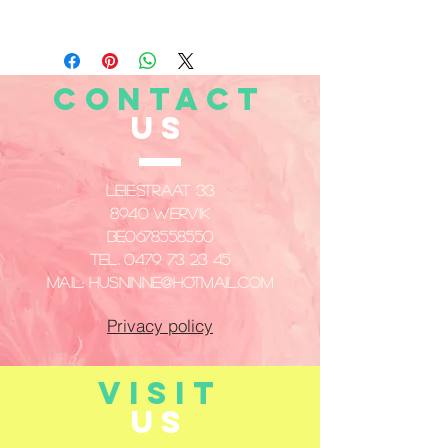
CONTACT
US
Leiestraat 33
8940 Wervik
​BE0678558550
Tel.
0479 73 23 45
Mail:
husninne@hotmail.com
Privacy policy
VISIT
US