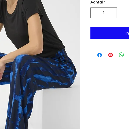
Aantal
*
I