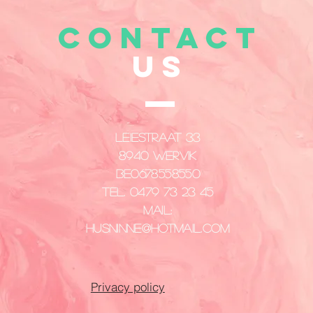
CONTACT
US
Leiestraat 33
8940 Wervik
​BE0678558550
Tel. 0479 73 23 45
Mail:
husninne@hotmail.com
Privacy policy