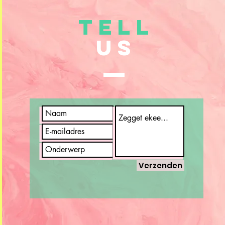
TELL
US
Verzenden