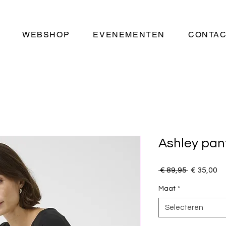
WEBSHOP
EVENEMENTEN
CONTA
Ashley pan
Normale
Ve
 € 89,95 
€ 35,00
prijs
Maat
*
Selecteren