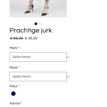
Prachtige jurk
Normale
Verkoopprijs
 € 69,99 
€ 35,00
prijs
Merk
*
Maat
*
Kleur
*
Aantal
*