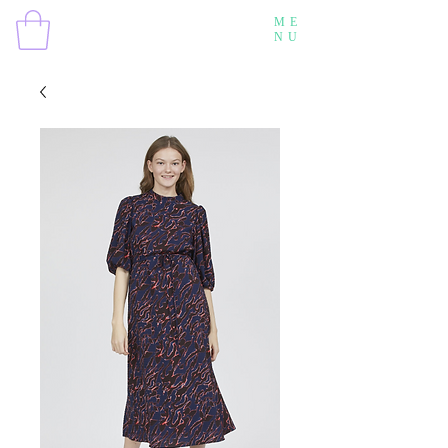
ME
NU