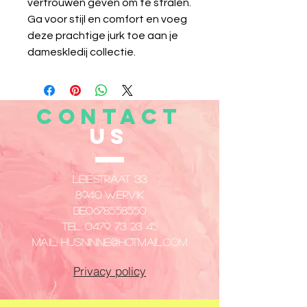
vertrouwen geven om te stralen. 
Ga voor stijl en comfort en voeg 
deze prachtige jurk toe aan je 
dameskledij collectie.
CONTACT
US
Leiestraat 33
8940 Wervik
​BE0678558550
Tel.
0479 73 23 45
Mail:
husninne@hotmail.com
Privacy policy