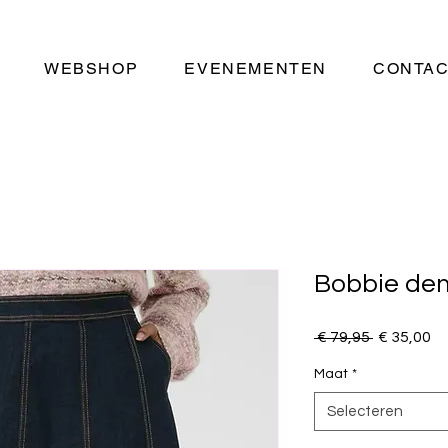
WEBSHOP
EVENEMENTEN
CONTA
Bobbie den
Normale
Ve
 € 79,95 
€ 35,00
prijs
Maat
*
Selecteren