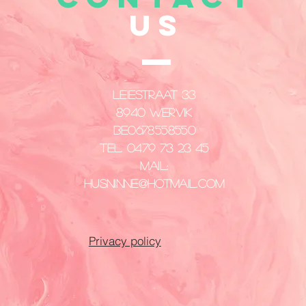
US
Leiestraat 33
8940 Wervik
​BE0678558550
Tel. 0479 73 23 45
Mail:
husninne@hotmail.com
Privacy policy