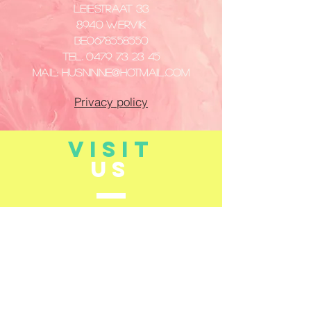
Leiestraat 33
8940 Wervik
​BE0678558550
Tel.
0479 73 23 45
Mail:
husninne@hotmail.com
Privacy policy
VISIT
US
Dinsdag - Vrijdag
14:00 - 18:00
Zaterdag
10:00 - 12:00
14:00 - 18:00
Gesloten: maandag en zondag