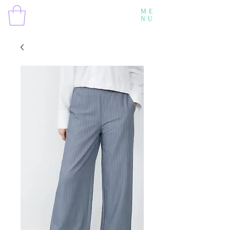
ME
NU