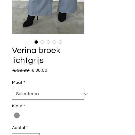
Verina broek
lichtgrijs
Normale
Verkoopprijs
 € 59,99 
€ 30,00
prijs
Maat
*
Kleur
*
Aantal
*