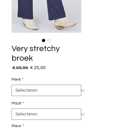
Very stretchy
broek
Normale
Verkoopprijs
 € 69,99 
€ 25,00
prijs
Merk
*
Maat
*
Kleur
*