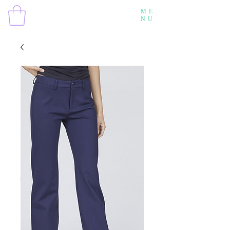
ME
NU