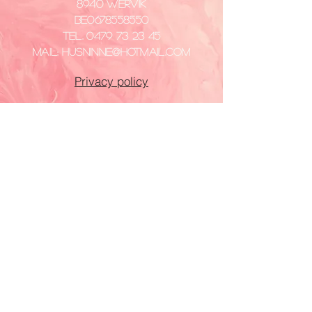
8940 Wervik
​BE0678558550
Tel.
0479 73 23 45
Mail:
husninne@hotmail.com
Privacy policy
VISIT
US
Dinsdag - Vrijdag
14:00 - 18:00
Zaterdag
10:00 - 12:00
14:00 - 18:00
Gesloten: maandag en zondag