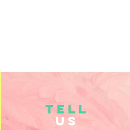
TELL
US